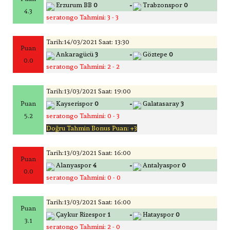
-
Erzurum BB
0
Trabzonspor
0
4.3
seratongo Tahmini: 3 - 3
Tarih:14/03/2021 Saat: 13:30
Puan
-
Ankaragücü
3
Göztepe
0
0.0
seratongo Tahmini: 2 - 2
Tarih:13/03/2021 Saat: 19:00
-
Puan
Kayserispor
0
Galatasaray
3
5.2
seratongo Tahmini: 0 - 3
Doğru Tahmin Bonus Puan: +3
Tarih:13/03/2021 Saat: 16:00
Puan
-
Alanyaspor
4
Antalyaspor
0
0.0
seratongo Tahmini: 0 - 0
Tarih:13/03/2021 Saat: 16:00
Puan
-
Çaykur Rizespor
1
Hatayspor
0
3.1
seratongo Tahmini: 2 - 0