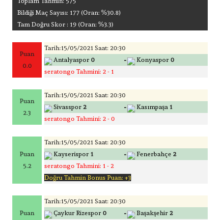
Toplam Tahmin: 575
Bildiği Maç Sayısı: 177 (Oran: %30.8)
Tam Doğru Skor : 19 (Oran: %3.3)
Tarih:15/05/2021 Saat: 20:30
Puan
-
Antalyaspor
0
Konyaspor
0
0.0
seratongo Tahmini: 2 - 1
Tarih:15/05/2021 Saat: 20:30
Puan
-
Sivasspor
2
Kasımpaşa
1
2.3
seratongo Tahmini: 2 - 0
Tarih:15/05/2021 Saat: 20:30
-
Puan
Kayserispor
1
Fenerbahçe
2
5.2
seratongo Tahmini: 1 - 2
Doğru Tahmin Bonus Puan: +3
Tarih:15/05/2021 Saat: 20:30
-
Puan
Çaykur Rizespor
0
Başakşehir
2