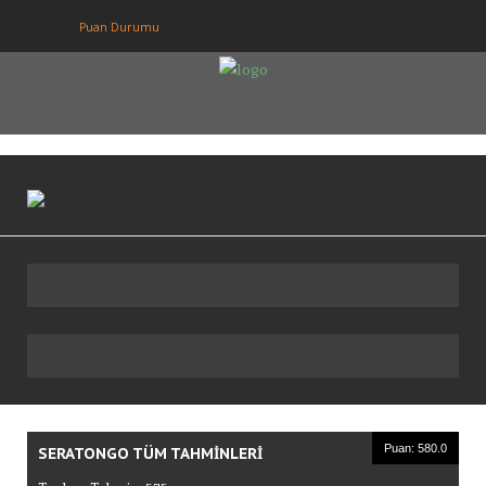
Puan Durumu
Anasayfa
Puan Durumu
Fikstur
Tahminler
Giriş
Üye Ol
Puan: 580.0
SERATONGO TÜM TAHMINLERI