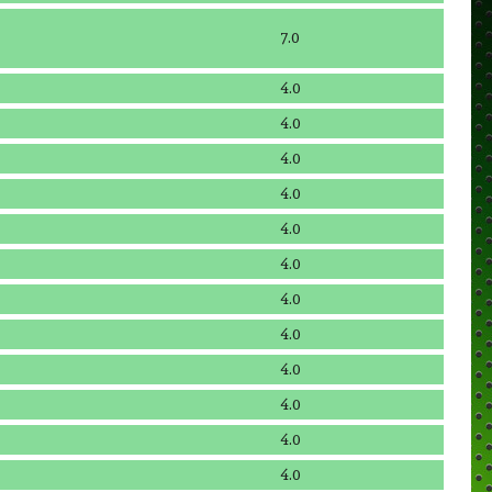
7.0
4.0
4.0
4.0
4.0
4.0
4.0
4.0
4.0
4.0
4.0
4.0
4.0