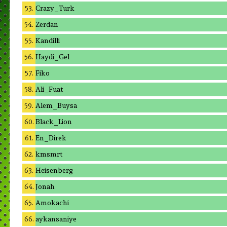
53.
Crazy_Turk
54.
Zerdan
55.
Kandilli
56.
Haydi_Gel
57.
Fiko
58.
Ali_Fuat
59.
Alem_Buysa
60.
Black_Lion
61.
En_Direk
62.
kmsmrt
63.
Heisenberg
64.
Jonah
65.
Amokachi
66.
aykansaniye