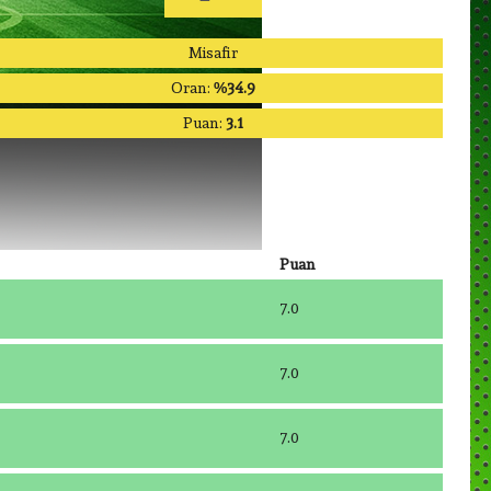
Misafir
Oran:
%34.9
Puan:
3.1
Puan
7.0
7.0
7.0