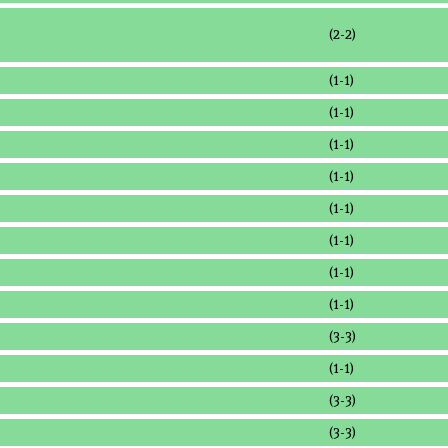
(2-2)
(1-1)
(1-1)
(1-1)
(1-1)
(1-1)
(1-1)
(1-1)
(1-1)
(3-3)
(1-1)
(3-3)
(3-3)