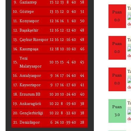
9.
Gaziantep
15
12
13
8
40
58
Ta
10.
Göztepe
13
15
12
0
40
51
Puan
0.0
11.
Konyaspor
12
14
14
1
40
50
de
12.
Başakşehir
12
16
12
-12
40
48
13.
Çaykur Rizespor
12
16
12
-16
40
48
Ta
Puan
14.
Kasımpaşa
12
18
10
-10
40
46
0.0
de
Yeni
15.
10
15
15
-4
40
45
Malatyaspor
Ta
Puan
16.
Antalyaspor
9
14
17
-14
40
44
0.0
17.
Kayserispor
9
17
14
-17
40
41
de
18.
Erzurum BB
10
20
10
-24
40
40
Ta
19.
Ankaragücü
10
22
8
-19
40
38
Puan
20.
Gençlerbirliği
10
22
8
-32
40
38
3.0
de
21.
Denizlispor
6
24
10
-39
40
28