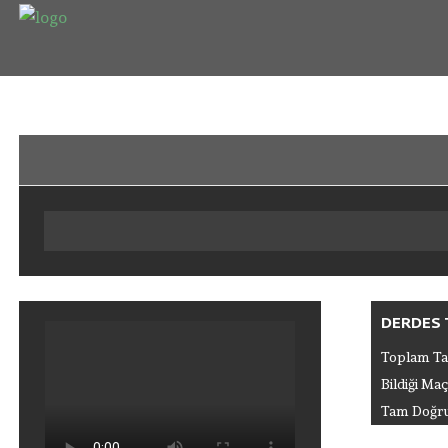
Anasayfa
Puan Durumu
Fikstur
Tahminler
Giriş
Üye Ol
DERDES 
Toplam Ta
Bildiği Maç
Tam Doğru 