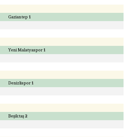
Gaziantep
1
Yeni Malatyaspor
1
Denizlispor
1
Beşiktaş
2