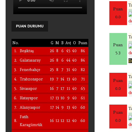
Ta
Puan
0.0
de
PUAN
DURUMU
Ta
No.
G
M
B
Avj
O
Puan
Puan
1.
Beşiktaş
26
8
6
45
40
84
5.3
de
2.
Galatasaray
26
8
6
44
40
84
D
3.
Fenerbahçe
25
8
7
31
40
82
Ta
4.
Trabzonspor
19
7
14
13
40
71
Puan
0.0
5.
Sivasspor
16
7
17
11
40
65
de
6.
Hatayspor
17
13
10
9
40
61
7.
Alanyaspor
17
14
9
13
40
60
Ta
Puan
Fatih
0.0
8.
16
12
12
12
40
60
de
Karagümrük