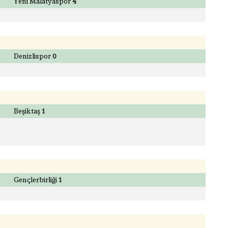
Yeni Malatyaspor
4
Denizlispor
0
Beşiktaş
1
Gençlerbirliği
1