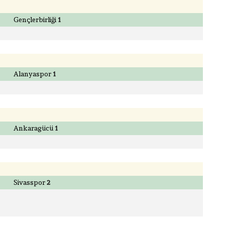
Gençlerbirliği
1
Alanyaspor
1
Ankaragücü
1
Sivasspor
2