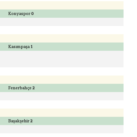
Konyaspor
0
Kasımpaşa
1
Fenerbahçe
2
Başakşehir
2