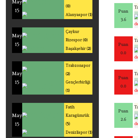
May
(
0
)
Ta
15
Puan
Alanyaspor (
1
)
3.6
de
Çaykur
May
Rizespor (
0
)
Ta
15
Puan
Başakşehir (
2
)
0.0
de
Trabzonspor
May
Ta
(
2
)
Puan
15
Gençlerbirliği
0.0
de
(
1
)
Ta
Fatih
Puan
May
Karagümrük
2.6
15
de
(
5
)
Denizlispor (
1
)