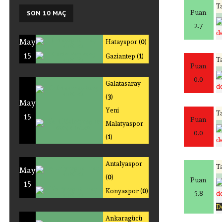
Ta
Puan
SON
10 MAÇ
2.7
de
May
Hatayspor (
0
)
15
Gaziantep (
1
)
Ta
Puan
0.0
Galatasaray
de
(
3
)
May
Yeni
Ta
15
Puan
Malatyaspor
0.0
(
1
)
de
Antalyaspor
Ta
May
(
0
)
Puan
15
Konyaspor (
0
)
5.8
de
D
Ankaragücü