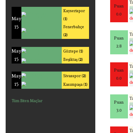
Ta
Puan
Kayserispor
0.0
May
de
(
1
)
15
Fenerbahçe
Ta
(
2
)
Puan
2.8
de
May
Göztepe (
1
)
15
Beşiktaş (
2
)
Ta
Puan
May
Sivasspor (
2
)
0.0
de
15
Kasımpaşa (
1
)
Ta
Tüm Biten Maçlar
Puan
3.0
de
Ta