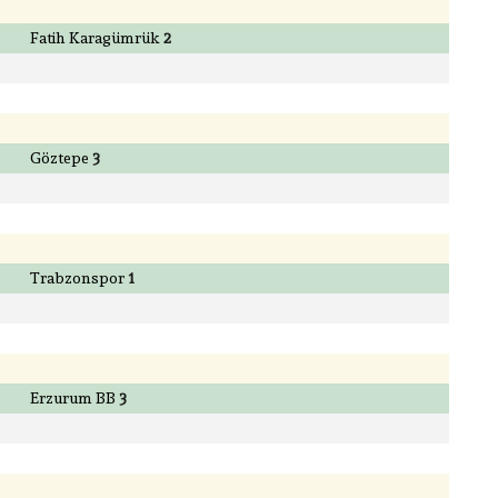
Fatih Karagümrük
2
Göztepe
3
Trabzonspor
1
Erzurum BB
3