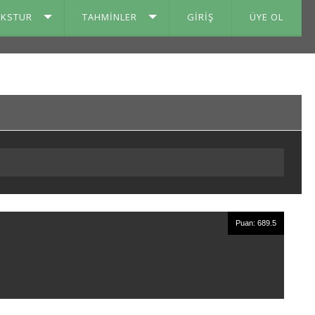
IKSTUR
TAHMINLER
GIRIŞ
ÜYE OL
Puan: 689.5