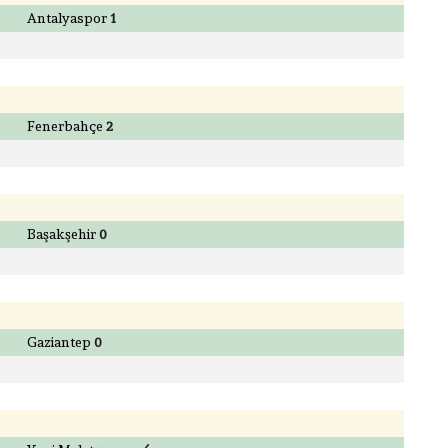
Antalyaspor
1
Fenerbahçe
2
Başakşehir
0
Gaziantep
0