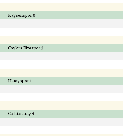
Kayserispor
0
Çaykur Rizespor
5
Hatayspor
1
Galatasaray
4