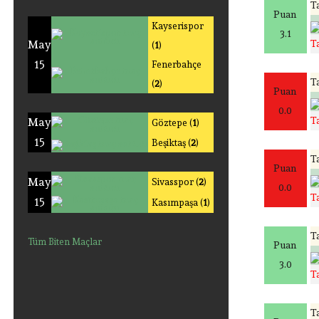
Ta
Puan
Kayserispor
3.1
May
T
(
1
)
15
Fenerbahçe
Ta
(
2
)
Puan
0.0
T
May
Göztepe (
1
)
15
Beşiktaş (
2
)
Ta
Puan
May
Sivasspor (
2
)
0.0
T
15
Kasımpaşa (
1
)
Ta
Tüm Biten Maçlar
Puan
3.0
T
Ta