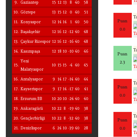
T
9.
Gaziantep
15
12
13
8
40
58
10.
Göztepe
13
15
12
0
40
51
Ta
Puan
11.
Konyaspor
12
14
14
1
40
50
0.0
12.
Başakşehir
12
16
12
-12
40
48
T
13.
Çaykur Rizespor
12
16
12
-16
40
48
Ta
14.
Kasımpaşa
12
18
10
-10
40
46
Puan
Yeni
2.3
15.
10
15
15
-4
40
45
T
Malatyaspor
16.
Antalyaspor
9
14
17
-14
40
44
Ta
Puan
17.
Kayserispor
9
17
14
-17
40
41
0.0
18.
Erzurum BB
10
20
10
-24
40
40
T
19.
Ankaragücü
10
22
8
-19
40
38
Ta
20.
Gençlerbirliği
10
22
8
-32
40
38
Puan
21.
Denizlispor
6
24
10
-39
40
28
0.0
T