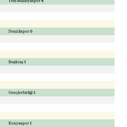
Yeni Malatyaspor
4
Denizlispor
0
Beşiktaş
1
Gençlerbirliği
1
Konyaspor
1