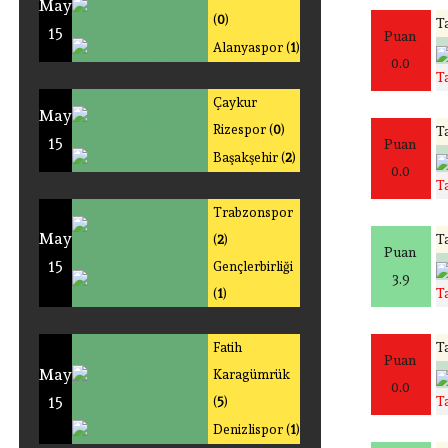
May
(
0
)
Ta
15
Puan
Alanyaspor (
1
)
0.0
T
Çaykur
May
Rizespor (
0
)
Ta
15
Puan
Başakşehir (
2
)
0.0
T
Trabzonspor
May
Ta
(
2
)
Puan
15
Gençlerbirliği
3.9
T
(
1
)
Ta
Fatih
Puan
May
Karagümrük
0.0
15
T
(
5
)
Denizlispor (
1
)