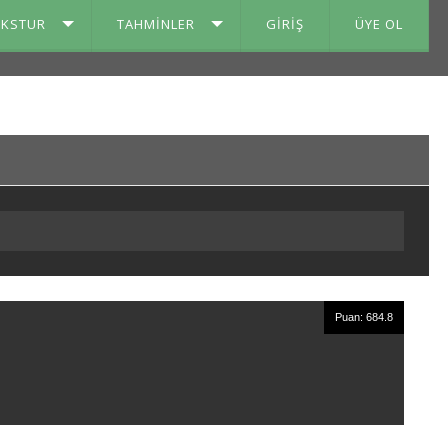
IKSTUR
TAHMINLER
GIRIŞ
ÜYE OL
Puan: 684.8