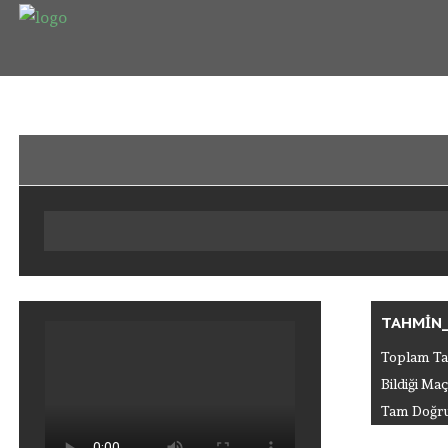
Anasayfa
Puan Durumu
Fikstur
Tahminler
Giriş
Üye Ol
TAHMIN_
Toplam Ta
Bildiği Maç
Tam Doğru 