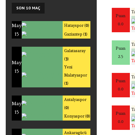
SON
10 MAÇ
Ta
Puan
0.0
May
Hatayspor (
0
)
T
15
Gaziantep (
1
)
Ta
Puan
Galatasaray
2.5
(
3
)
T
May
Yeni
15
Malatyaspor
Ta
Puan
(
1
)
0.0
T
Antalyaspor
May
(
0
)
Ta
15
Puan
Konyaspor (
0
)
0.0
T
Ankaragücü