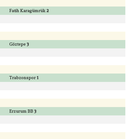
Fatih Karagümrük
2
Göztepe
3
Trabzonspor
1
Erzurum BB
3