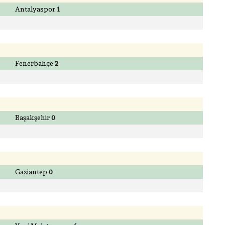
Antalyaspor
1
Fenerbahçe
2
Başakşehir
0
Gaziantep
0