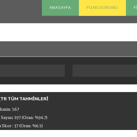
ANASAYFA
PUAN DURUMU
F
TR TÜM TAHMINLERI
hmin: 567
 Sayısı: 197 (Oran: %34.7)
Skor : 37 (Oran: %6.5)