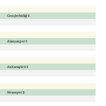
Gençlerbirliği
1
Alanyaspor
1
Ankaragücü
1
Sivasspor
2