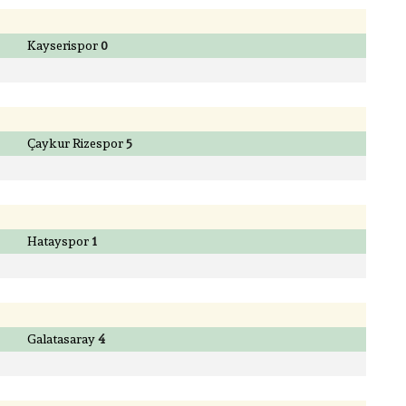
Kayserispor
0
Çaykur Rizespor
5
Hatayspor
1
Galatasaray
4