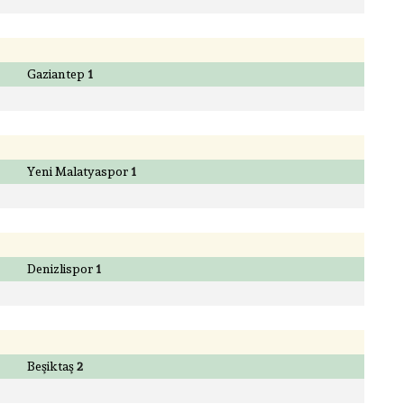
Gaziantep
1
Yeni Malatyaspor
1
Denizlispor
1
Beşiktaş
2