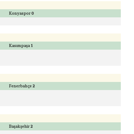
Konyaspor
0
Kasımpaşa
1
Fenerbahçe
2
Başakşehir
2