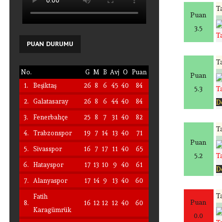
Ta
Puan
3.5
T
PUAN
DURUMU
Ta
No.
G
M
B
Avj
O
Puan
Puan
1.
Beşiktaş
26
8
6
45
40
84
5.3
T
2.
Galatasaray
26
8
6
44
40
84
D
3.
Fenerbahçe
25
8
7
31
40
82
Ta
4.
Trabzonspor
19
7
14
13
40
71
Puan
5.
Sivasspor
16
7
17
11
40
65
5.2
T
6.
Hatayspor
17
13
10
9
40
61
D
7.
Alanyaspor
17
14
9
13
40
60
Ta
Fatih
Puan
8.
16
12
12
12
40
60
Karagümrük
0.0