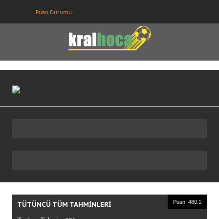
Puan Durumu
Anasayfa
Puan Durumu
Fikstur
Tahminler
Giriş
Üye Ol
Puan: 480.1
TÜTÜNCÜ TÜM TAHMINLERI