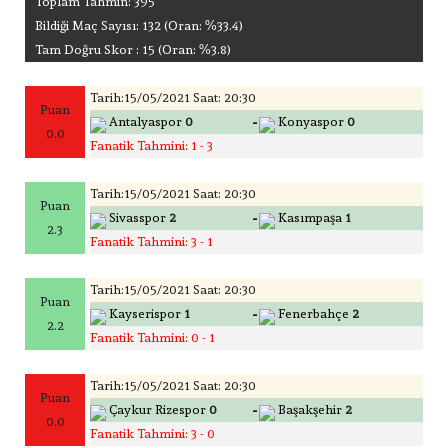
Toplam Tahmin: 395
Bildiği Maç Sayısı: 132 (Oran: %33.4)
Tam Doğru Skor : 15 (Oran: %3.8)
Tarih:15/05/2021 Saat: 20:30
Puan
-
Antalyaspor
0
Konyaspor
0
0.0
Fanatik Tahmini: 1 - 3
Tarih:15/05/2021 Saat: 20:30
Puan
-
Sivasspor
2
Kasımpaşa
1
2.3
Fanatik Tahmini: 3 - 1
Tarih:15/05/2021 Saat: 20:30
Puan
-
Kayserispor
1
Fenerbahçe
2
2.2
Fanatik Tahmini: 0 - 1
Tarih:15/05/2021 Saat: 20:30
Puan
-
Çaykur Rizespor
0
Başakşehir
2
0.0
Fanatik Tahmini: 3 - 0