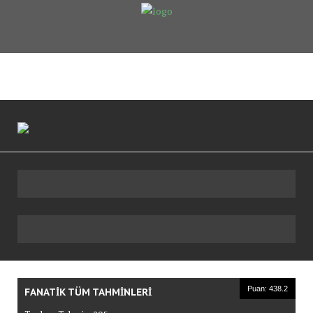
Anasayfa
Puan
Durumu
Fikstur
Tahminler
Giriş
Üye
Ol
Puan: 438.2
FANATIK TÜM TAHMINLERI