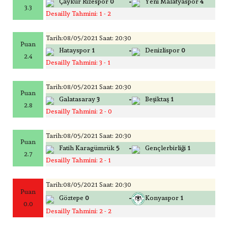
-
Çaykur Rizespor
0
Yeni Malatyaspor
4
3.3
Desailly Tahmini: 1 - 2
Tarih:08/05/2021 Saat: 20:30
Puan
-
Hatayspor
1
Denizlispor
0
2.4
Desailly Tahmini: 3 - 1
Tarih:08/05/2021 Saat: 20:30
Puan
-
Galatasaray
3
Beşiktaş
1
2.8
Desailly Tahmini: 2 - 0
Tarih:08/05/2021 Saat: 20:30
Puan
-
Fatih Karagümrük
5
Gençlerbirliği
1
2.7
Desailly Tahmini: 2 - 1
Tarih:08/05/2021 Saat: 20:30
Puan
-
Göztepe
0
Konyaspor
1
0.0
Desailly Tahmini: 2 - 2