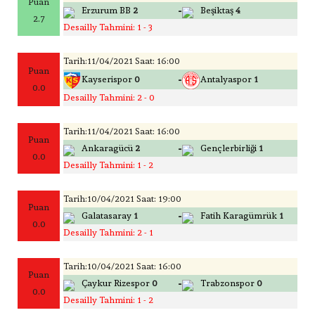
Puan
-
Erzurum BB
2
Beşiktaş
4
2.7
Desailly Tahmini: 1 - 3
Tarih:11/04/2021 Saat: 16:00
Puan
-
Kayserispor
0
Antalyaspor
1
0.0
Desailly Tahmini: 2 - 0
Tarih:11/04/2021 Saat: 16:00
Puan
-
Ankaragücü
2
Gençlerbirliği
1
0.0
Desailly Tahmini: 1 - 2
Tarih:10/04/2021 Saat: 19:00
Puan
-
Galatasaray
1
Fatih Karagümrük
1
0.0
Desailly Tahmini: 2 - 1
Tarih:10/04/2021 Saat: 16:00
Puan
-
Çaykur Rizespor
0
Trabzonspor
0
0.0
Desailly Tahmini: 1 - 2