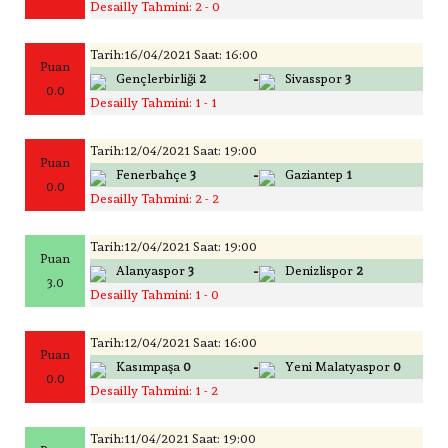
Desailly Tahmini: 2 - 0
Tarih:16/04/2021 Saat: 16:00
Puan
-
Gençlerbirliği
2
Sivasspor
3
0.0
Desailly Tahmini: 1 - 1
Tarih:12/04/2021 Saat: 19:00
Puan
-
Fenerbahçe
3
Gaziantep
1
0.0
Desailly Tahmini: 2 - 2
Tarih:12/04/2021 Saat: 19:00
Puan
-
Alanyaspor
3
Denizlispor
2
3.0
Desailly Tahmini: 1 - 0
Tarih:12/04/2021 Saat: 16:00
Puan
-
Kasımpaşa
0
Yeni Malatyaspor
0
0.0
Desailly Tahmini: 1 - 2
Tarih:11/04/2021 Saat: 19:00