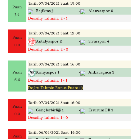
Tarih:07/04/2021 Saat: 19:00
Puan
-
Beşiktaş
3
Alanyaspor
0
3.4
Desailly Tahmini: 2 - 1
Tarih:07/04/2021 Saat: 19:00
Puan
-
Antalyaspor
2
Sivasspor
4
0.0
Desailly Tahmini: 2 - 0
Tarih:07/04/2021 Saat: 16:00
-
Puan
Konyaspor
1
Ankaragücü
1
6.6
Desailly Tahmini: 1 - 1
Doğru Tahmin Bonus Puan: +3
Tarih:07/04/2021 Saat: 16:00
Puan
-
Gençlerbirliği
1
Erzurum BB
1
0.0
Desailly Tahmini: 1 - 0
Tarih:06/04/2021 Saat: 16:00
Puan