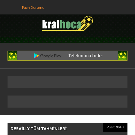
Puan Durumu
Anasayfa
Puan Durumu
Fikstur
Tahminler
Giriş
Üye Ol
Puan: 964.7
DESAILLY TÜM TAHMINLERI