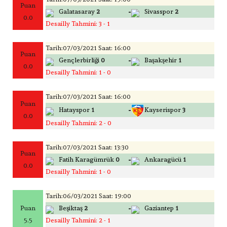
Puan
-
Galatasaray
2
Sivasspor
2
0.0
Desailly Tahmini: 3 - 1
Tarih:07/03/2021 Saat: 16:00
Puan
-
Gençlerbirliği
0
Başakşehir
1
0.0
Desailly Tahmini: 1 - 0
Tarih:07/03/2021 Saat: 16:00
Puan
-
Hatayspor
1
Kayserispor
3
0.0
Desailly Tahmini: 2 - 0
Tarih:07/03/2021 Saat: 13:30
Puan
-
Fatih Karagümrük
0
Ankaragücü
1
0.0
Desailly Tahmini: 1 - 0
Tarih:06/03/2021 Saat: 19:00
-
Puan
Beşiktaş
2
Gaziantep
1
5.5
Desailly Tahmini: 2 - 1