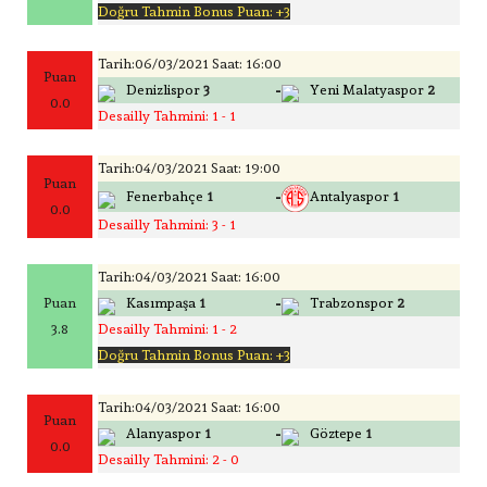
Doğru Tahmin Bonus Puan: +3
Tarih:06/03/2021 Saat: 16:00
Puan
-
Denizlispor
3
Yeni Malatyaspor
2
0.0
Desailly Tahmini: 1 - 1
Tarih:04/03/2021 Saat: 19:00
Puan
-
Fenerbahçe
1
Antalyaspor
1
0.0
Desailly Tahmini: 3 - 1
Tarih:04/03/2021 Saat: 16:00
-
Puan
Kasımpaşa
1
Trabzonspor
2
3.8
Desailly Tahmini: 1 - 2
Doğru Tahmin Bonus Puan: +3
Tarih:04/03/2021 Saat: 16:00
Puan
-
Alanyaspor
1
Göztepe
1
0.0
Desailly Tahmini: 2 - 0