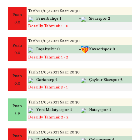
Tarih:11/05/2021 Saat: 20:30
Puan
-
Fenerbahçe
1
Sivasspor
2
0.0
Desailly Tahmini: 1 - 0
Tarih:11/05/2021 Saat: 20:30
Puan
-
Başakşehir
0
Kayserispor
0
0.0
Desailly Tahmini: 1 - 2
Tarih:11/05/2021 Saat: 20:30
Puan
-
Gaziantep
4
Çaykur Rizespor
5
0.0
Desailly Tahmini: 3 - 1
Tarih:11/05/2021 Saat: 20:30
Puan
-
Yeni Malatyaspor
1
Hatayspor
1
3.9
Desailly Tahmini: 2 - 2
Tarih:11/05/2021 Saat: 20:30
Puan
-
Denizlispor
1
Galatasaray
4