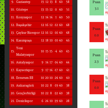
9.
Gaziantep
15
12
13
8
40
58
Puan
3.1
10.
Göztepe
13
15
12
0
40
51
a
11.
Konyaspor
12
14
14
1
40
50
12.
Başakşehir
12
16
12
-12
40
48
Ta
Puan
13.
Çaykur Rizespor
12
16
12
-16
40
48
0.0
a
14.
Kasımpaşa
12
18
10
-10
40
46
Yeni
15.
10
15
15
-4
40
45
Ta
Malatyaspor
Puan
2.3
16.
Antalyaspor
9
14
17
-14
40
44
a
17.
Kayserispor
9
17
14
-17
40
41
18.
Erzurum BB
10
20
10
-24
40
40
Ta
Puan
19.
Ankaragücü
10
22
8
-19
40
38
0.0
a
20.
Gençlerbirliği
10
22
8
-32
40
38
21.
Denizlispor
6
24
10
-39
40
28
Ta