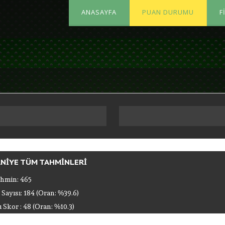
ANASAYFA
PUAN DURUMU
F
NIYE TÜM TAHMINLERI
hmin: 465
 Sayısı: 184 (Oran: %39.6)
Skor : 48 (Oran: %10.3)