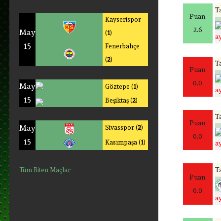
Ta
Puan
Kayserispor
2.6
May
(
1
)
a
15
Fenerbahçe
(
2
)
Ta
Puan
0.0
May
Göztepe (
1
)
a
15
Beşiktaş (
2
)
Ta
Puan
May
Sivasspor (
2
)
0.0
15
Kasımpaşa (
1
)
a
Ta
Tüm Biten Maçlar
Puan
0.0
a