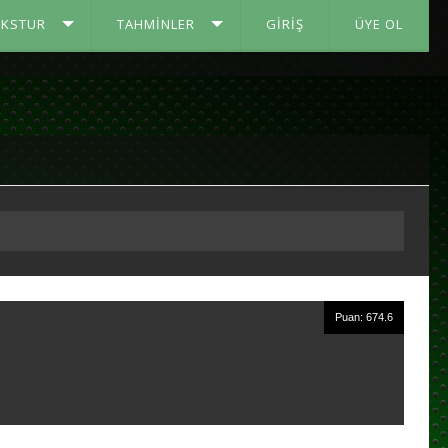
IKSTUR
TAHMINLER
GIRIŞ
ÜYE OL
Puan: 674.6