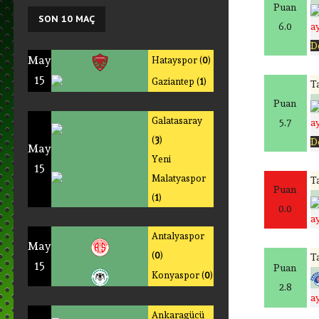
Puan
SON
10 MAÇ
6.0
a
D
May
Hatayspor (
0
)
15
Gaziantep (
1
)
Ta
Puan
Galatasaray
5.7
a
(
3
)
D
May
Yeni
15
Malatyaspor
Ta
Puan
(
1
)
0.0
a
Antalyaspor
May
(
0
)
Ta
15
Puan
Konyaspor (
0
)
2.8
a
Ankaragücü