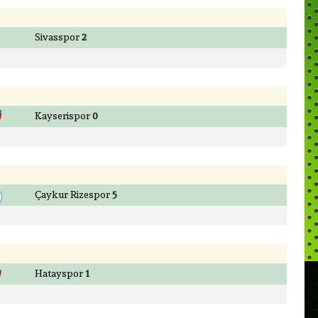
Sivasspor
2
Kayserispor
0
Çaykur Rizespor
5
Hatayspor
1