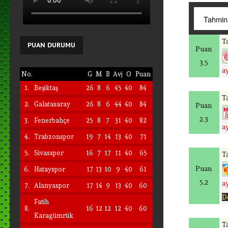
Ta
PUAN
DURUMU
Puan
3.5
a
No.
G
M
B
Avj
O
Puan
1.
Beşiktaş
26
8
6
45
40
84
Ta
2.
Galatasaray
26
8
6
44
40
84
Puan
2.3
3.
Fenerbahçe
25
8
7
31
40
82
a
4.
Trabzonspor
19
7
14
13
40
71
5.
Sivasspor
16
7
17
11
40
65
Ta
Puan
6.
Hatayspor
17
13
10
9
40
61
5.2
a
7.
Alanyaspor
17
14
9
13
40
60
D
Fatih
8.
16
12
12
12
40
60
Karagümrük
Ta