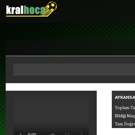
Anasayfa
Puan Durumu
Fikstur
Tahminler
Giriş
Üye Ol
AYKANSA
Toplam Ta
Bildiği Maç
Tam Doğru 