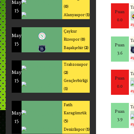
May
(
0
)
Ta
15
Puan
Alanyaspor (
1
)
0.0
a
Çaykur
May
Rizespor (
0
)
Ta
15
Puan
Başakşehir (
2
)
3.6
a
Trabzonspor
May
(
2
)
Ta
Puan
15
Gençlerbirliği
0.0
(
1
)
a
Fatih
Ta
Puan
May
Karagümrük
3.9
15
(
5
)
a
Denizlispor (
1
)