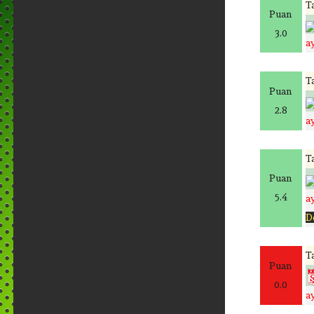
Ta
Puan
3.0
a
Ta
Puan
2.8
a
Ta
Puan
5.4
a
D
Ta
Puan
0.0
a