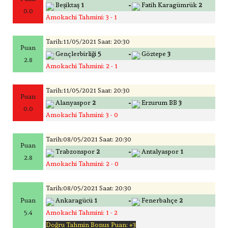
-
Beşiktaş
1
Fatih Karagümrük
2
0.0
Amokachi Tahmini: 3 - 1
Tarih:11/05/2021 Saat: 20:30
Puan
-
Gençlerbirliği
5
Göztepe
3
2.8
Amokachi Tahmini: 2 - 1
Tarih:11/05/2021 Saat: 20:30
Puan
-
Alanyaspor
2
Erzurum BB
3
0.0
Amokachi Tahmini: 3 - 0
Tarih:08/05/2021 Saat: 20:30
Puan
-
Trabzonspor
2
Antalyaspor
1
2.8
Amokachi Tahmini: 2 - 0
Tarih:08/05/2021 Saat: 20:30
-
Puan
Ankaragücü
1
Fenerbahçe
2
5.4
Amokachi Tahmini: 1 - 2
Doğru Tahmin Bonus Puan: +3