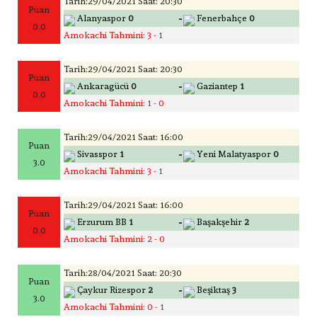
Tarih:29/04/2021 Saat: 20:30
Puan
-
Alanyaspor
0
Fenerbahçe
0
0.0
Amokachi Tahmini: 3 - 1
Tarih:29/04/2021 Saat: 20:30
Puan
-
Ankaragücü
0
Gaziantep
1
0.0
Amokachi Tahmini: 1 - 0
Tarih:29/04/2021 Saat: 16:00
Puan
-
Sivasspor
1
Yeni Malatyaspor
0
3.0
Amokachi Tahmini: 3 - 1
Tarih:29/04/2021 Saat: 16:00
Puan
-
Erzurum BB
1
Başakşehir
2
0.0
Amokachi Tahmini: 2 - 0
Tarih:28/04/2021 Saat: 20:30
Puan
-
Çaykur Rizespor
2
Beşiktaş
3
3.0
Amokachi Tahmini: 0 - 1