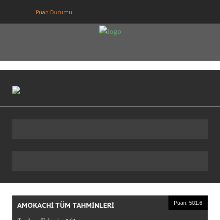
Puan Durumu
Anasayfa
Puan Durumu
Fikstur
Tahminler
Giriş
Üye Ol
Puan: 501.6
AMOKACHI TÜM TAHMINLERI