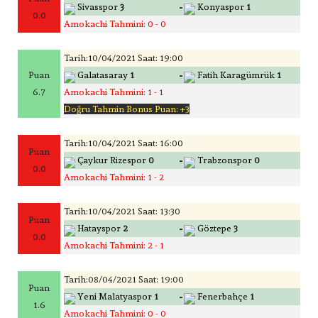
-
Sivasspor
3
Konyaspor
1
0.0
Amokachi Tahmini: 0 - 0
Tarih:10/04/2021 Saat: 19:00
-
Puan
Galatasaray
1
Fatih Karagümrük
1
6.7
Amokachi Tahmini: 1 - 1
Doğru Tahmin Bonus Puan: +3
Tarih:10/04/2021 Saat: 16:00
Puan
-
Çaykur Rizespor
0
Trabzonspor
0
0.0
Amokachi Tahmini: 1 - 2
Tarih:10/04/2021 Saat: 13:30
Puan
-
Hatayspor
2
Göztepe
3
0.0
Amokachi Tahmini: 2 - 1
Tarih:08/04/2021 Saat: 19:00
Puan
-
Yeni Malatyaspor
1
Fenerbahçe
1
1.6
Amokachi Tahmini: 0 - 0