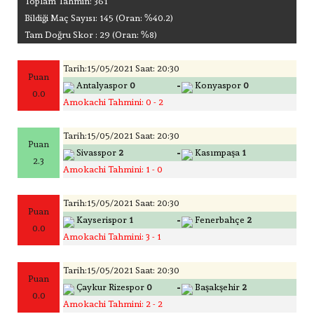
Toplam Tahmin: 361
Bildiği Maç Sayısı: 145 (Oran: %40.2)
Tam Doğru Skor : 29 (Oran: %8)
Tarih:15/05/2021 Saat: 20:30
Puan
-
Antalyaspor
0
Konyaspor
0
0.0
Amokachi Tahmini: 0 - 2
Tarih:15/05/2021 Saat: 20:30
Puan
-
Sivasspor
2
Kasımpaşa
1
2.3
Amokachi Tahmini: 1 - 0
Tarih:15/05/2021 Saat: 20:30
Puan
-
Kayserispor
1
Fenerbahçe
2
0.0
Amokachi Tahmini: 3 - 1
Tarih:15/05/2021 Saat: 20:30
Puan
-
Çaykur Rizespor
0
Başakşehir
2
0.0
Amokachi Tahmini: 2 - 2