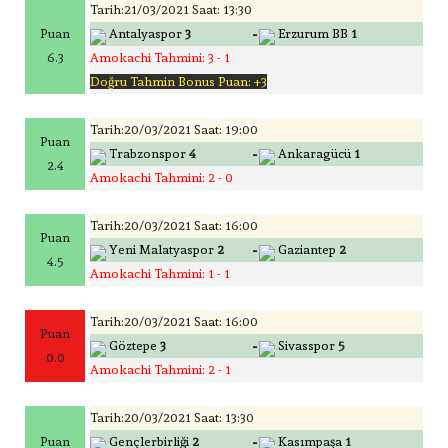
Tarih:21/03/2021 Saat: 13:30
-
Puan
Antalyaspor
3
Erzurum BB
1
6.3
Amokachi Tahmini: 3 - 1
Doğru Tahmin Bonus Puan: +3
Tarih:20/03/2021 Saat: 19:00
Puan
-
Trabzonspor
4
Ankaragücü
1
2.4
Amokachi Tahmini: 2 - 0
Tarih:20/03/2021 Saat: 16:00
Puan
-
Yeni Malatyaspor
2
Gaziantep
2
4.5
Amokachi Tahmini: 1 - 1
Tarih:20/03/2021 Saat: 16:00
Puan
-
Göztepe
3
Sivasspor
5
0.0
Amokachi Tahmini: 2 - 1
Tarih:20/03/2021 Saat: 13:30
-
Puan
Gençlerbirliği
2
Kasımpaşa
1